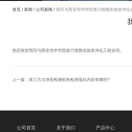
首页
/
新闻
/
公司新闻
/
我司与西安培华学院签订细胞实验室净化
热烈祝贺我司与西安培华学院签订细胞实验室净化工程合同。
上一篇：
第三方洁净室检测机构检测项目内容有哪些?
相关新闻
公司首页
关于我们
产品中心