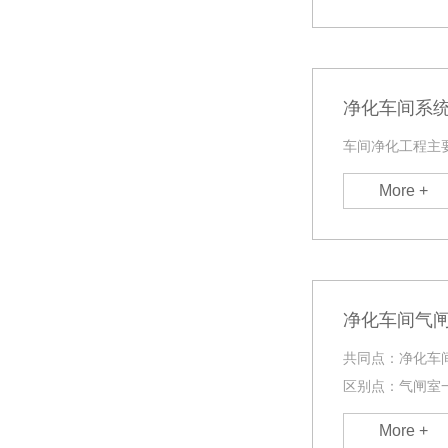
净化车间系统
车间净化工程主
More +
净化车间气
共同点：净化车
区别点：气闸室
染，作用是双向
More +