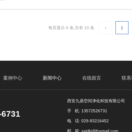
每页显示 6 条,共有 10 条
‹
1
案例中心
新闻中心
在线留言
联系
西安九鼎空间净化科技有限公司
手 机: 13572526731
-6731
电 话: 029-83216452
邮 箱: xajdkj@foxmail.com